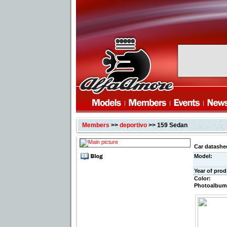
Members
>>
deportivo
>> 159 Sedan
Car datashe
Model:
Year of prod
Color:
Photoalbum