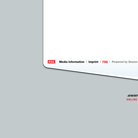
information
by 
Inte