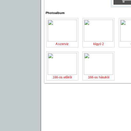
Photoalbum
A szerviz
kígyó 2
166-os előlről
166-os hátulról