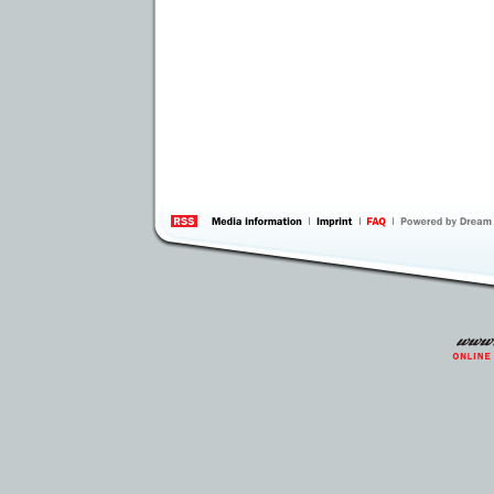
information
by 
Inte