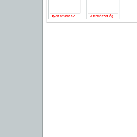
Ilyen amikor SZ...
A természet lág...