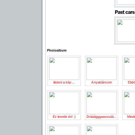
Photoalbum
iiisteni a kép ...
A nyakláncom
Ebböl
Ez lennék én! :)
Drááágggaasssáá...
Mindi