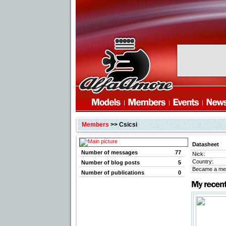
Members
>> Csicsi
Datasheet
Number of messages
77
Nick:
Country:
Number of blog posts
5
Became a me
Number of publications
0