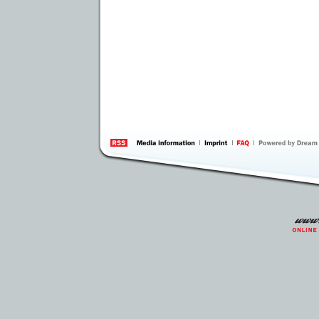
information
by 
Inte