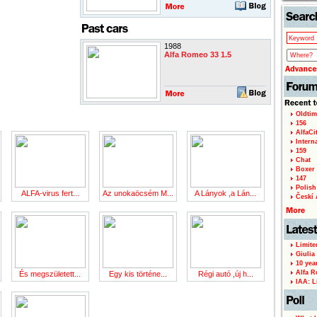
1988
Alfa Romeo 33 1.5
Oldtim
156
AlfaCi
Intern
159
Chat
Boxer 
147
Polish 
ALFA-virus fert...
Az unokaöcsém M...
A Lányok ,a Lán...
Českí A
Limite
Giulia
10 yea
Alfa R
És megszületett...
Egy kis történe...
Régi autó ,új h...
IAA: L