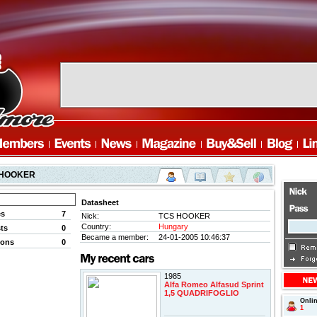
 HOOKER
Datasheet
es
7
Nick:
TCS HOOKER
Country:
Hungary
ts
0
Became a member:
24-01-2005 10:46:37
ions
0
1985
Alfa Romeo Alfasud Sprint
1,5 QUADRIFOGLIO
Onli
1