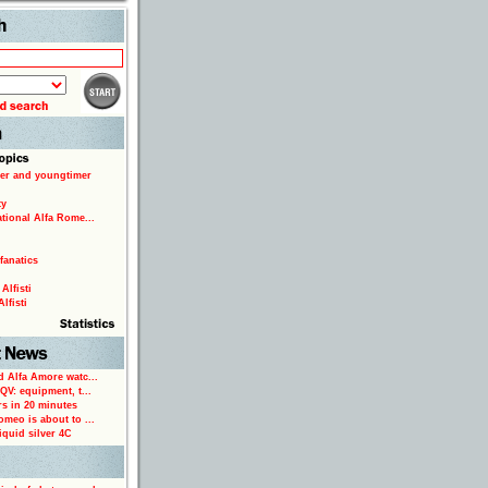
Search
er and youngtimer
ty
ational Alfa Rome...
fanatics
Alfisti
lfisti
d Alfa Amore watc...
 QV: equipment, t...
rs in 20 minutes
omeo is about to ...
iquid silver 4C