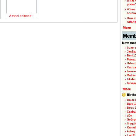
What k
prefer
When w
opinio
A moci csinosít...
How di
AlfaA
boxerz
JanSz
Beni1
Patesz
Urban
Karina
benas
Rober
frksfe
farkas
Balazs
Balu 1
Boss 2
Csaba
dév
Györg
illegal
Kenve
kolog
LaciR