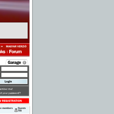
ne members
Guests
755