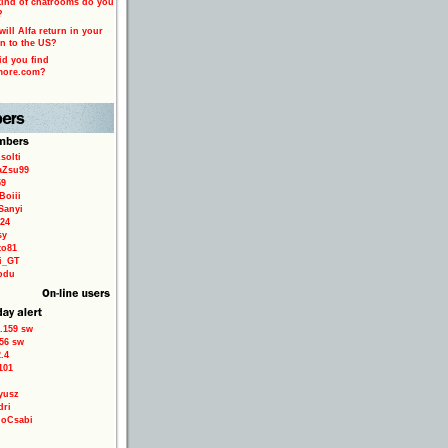
ind of chatrooms do you
?
ill Alfa return in your
n to the US?
d you find
more.com?
solti
aZsu99
59
Boiii
Sanyi
24
sy
to81
ri_GT
odu
.159 sw
56 sw
.4
101
yusz
dri
loCsabi