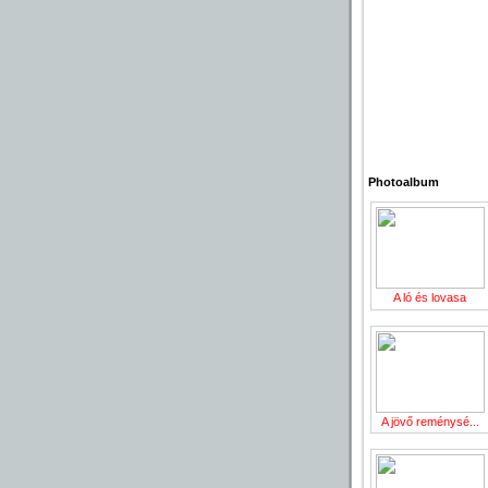
Photoalbum
A ló és lovasa
A jövő reménysé...