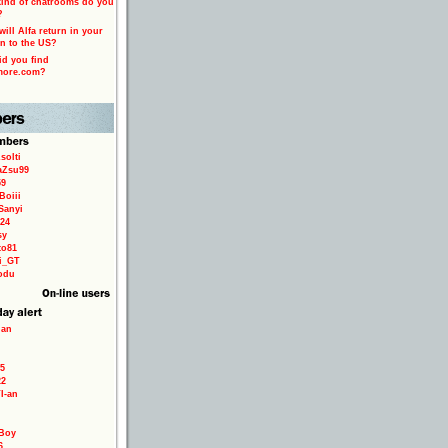
ind of chatrooms do you
?
ill Alfa return in your
n to the US?
d you find
more.com?
solti
aZsu99
59
Boiii
Sanyi
24
sy
to81
ri_GT
odu
ian
5
22
TI-an
Boy
6