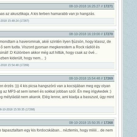
08-10-2018 16:25:27 //
17271
s az akusztikaja. A kis terben hamarabb van jo hangzás.
0-2018 15:48:24 (17267)
08-10-2018 16:19:00 //
17270
 mondtam a haveromnak, akié szintén ilyen fjúzsön, hogy klassz, de
e ő sem tudta. Viszont gyorsan megkerestem a Rock rádiót és
nát! :D Különben akkor még azt hittük, hogy csak az övé...
zben kiderült, hogy nem... :)
0-2018 15:54:48 (17269)
08-10-2018 15:54:48 //
17269
n érzés :))) 4 kis picsa hangszóró van a kocsijában meg egy olyan
g az MP3-at sem ismeri és sokkal jobban szól. Én meg irigykedek :)
eg mélyládát nem akarok. Elég lenne, ami kiadja a basszust, úgy mint
08-10-2018 15:50:35 (17268)
08-10-2018 15:50:35 //
17268
 tapasztaltam egy kis fordocskában... néztemis, hogy miiiii... de nem