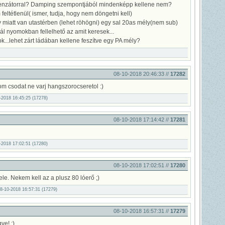
denzátorral? Damping szempontjából mindenképp kellene nem?
 feltétlenül( ismer, tudja, hogy nem döngetni kell)
ty miatt van utastérben (lehet röhögni) egy sal 20as mély(nem sub)
l nyomokban fellelhető az amit keresek...
...lehet zárt ládában kellene feszítve egy PA mély?
08-10-2018 20:46:33 //
17282
m csodat ne varj hangszorocseretol :)
0-2018 16:45:25 (17278)
08-10-2018 17:14:42 //
17281
0-2018 17:02:51 (17280)
08-10-2018 17:02:51 //
17280
le. Nekem kell az a plusz 80 lóerő ;)
08-10-2018 16:57:31 (17279)
08-10-2018 16:57:31 //
17279
gye! ;)