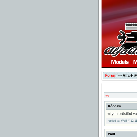
Forum
>> Alfa-HiF
Kócosw
p
milyen erösitöd v
replied to: Wolf // 12-
Wolf