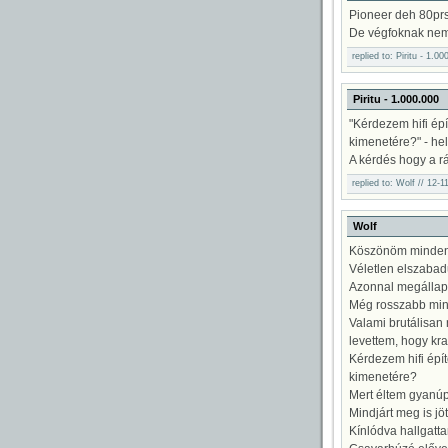
page
Pioneer deh 80pr
De végfoknak nem 
replied to: Piritu - 1.0
Piritu - 1.000.000
"Kérdezem hifi épí
kimenetére?" - hel
A kérdés hogy a rá
replied to: Wolf // 12-
Wolf
Köszönöm minden
Véletlen elszabad
Azonnal megállapít
Még rosszabb mint
Valami brutálisan 
levettem, hogy kraf
Kérdezem hifi épít
kimenetére?
Mert éltem gyanúpe
Mindjárt meg is j
Kínlódva hallgattam