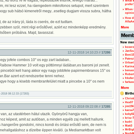
, kb 80hz re le vágást, repedtfazék eltűnik, levegő marad...
What k
prefer
m, mi lesz ezzel, ha ráengedem mikrofonos setupot, mert szerintem
When w
 hogy sub hátsó kimenetről megy...esetleg dugjam vissza subra, hátha
opinio
How di
de az irány jó, láda is cserés, de ezt tudtam.
AlfaA
zebben szól, mint régi erősítővel, azért ez mindenképp eredmény.
elsőben próbálva. Majd, tavasszal.
boxerz
JanSz
12-11-2018 14:10:23 //
17286
Beni1
Patesz
egy jofele combos 10" os egy zart ladaban..
Urban
ibow Hammer 10 volt egy pöttömnyi ládában,es baromi jol zenelt.
Karina
 pinceböl kell hang akkor egy nagy jobbfele papirmembranos 15" os
benas
Rober
an.Bar azert ezt rendszerbe tenni nehez.
frksfe
gye hogy a kisebb membranfelület miatt a pincebe a 10" os nem
farkas
11-2018 08:12:33 (17283)
Christ
Hex07
12-11-2018 09:22:08 //
17285
jim156
kacsa7
n, az utastérben hátul utazik. Gyönyörű hangja van,
koky0
krisz-
oz képest, amit az autóban, a minden egyéb zaj mellett hallunk.
kudri
 hangerőre gondolni, nincs kondi és óriási erősítő sem, de nem is
Matt3
enehallgatáshoz a dízelbe éppen kiváló. (a Mediamarktban volt
MrBig
Norb8