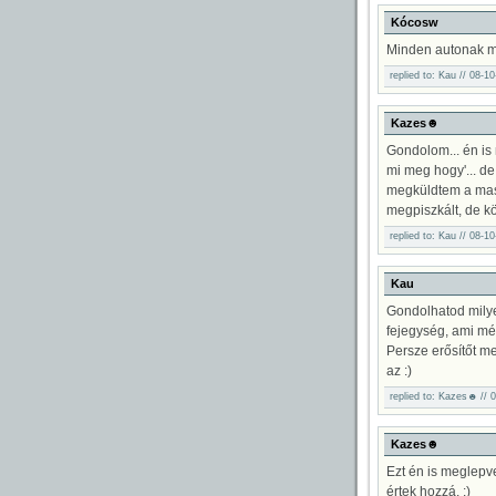
Kócosw
Minden autonak ma
replied to: Kau // 08-1
Kazes☻
Gondolom... én is
mi meg hogy'... d
megküldtem a masi
megpiszkált, de kö
replied to: Kau // 08-1
Kau
Gondolhatod milye
fejegység, ami mé
Persze erősítőt m
az :)
replied to: Kazes☻ // 
Kazes☻
Ezt én is meglepve
értek hozzá. :)