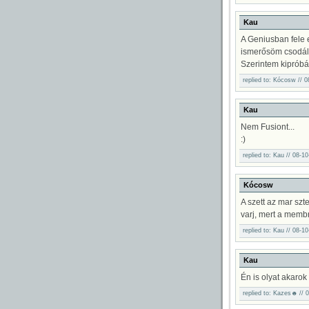
Kau
A Geniusban fele 
ismerősöm csodálko
Szerintem kipróbá
replied to: Kócosw // 
Kau
Nem Fusiont...
:)
replied to: Kau // 08-1
Kócosw
A szett az mar sz
varj, mert a memb
replied to: Kau // 08-1
Kau
Én is olyat akarok 
replied to: Kazes☻ // 