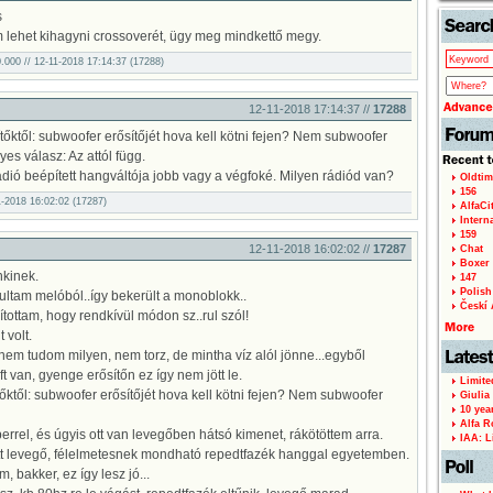
page
s
lehet kihagyni crossoverét, ügy meg mindkettő megy.
00.000 // 12-11-2018 17:14:37 (17288)
12-11-2018 17:14:37 //
17288
tőktől: subwoofer erősítőjét hova kell kötni fejen? Nem subwoofer
yes válasz: Az attól függ.
dió beépített hangváltója jobb vagy a végfoké. Milyen rádiód van?
Oldtim
156
11-2018 16:02:02 (17287)
AlfaCi
Intern
159
12-11-2018 16:02:02 //
17287
Chat
Boxer 
kinek.
147
Polish 
ultam melóból..így bekerült a monoblokk..
Českí A
ottam, hogy rendkívül módon sz..rul szól!
 volt.
nem tudom milyen, nem torz, de mintha víz alól jönne...egyből
t van, gyenge erősítőn ez így nem jött le.
Limite
őktől: subwoofer erősítőjét hova kell kötni fejen? Nem subwoofer
Giulia
10 yea
Alfa R
rrel, és úgyis ott van levegőben hátsó kimenet, rákötöttem arra.
IAA: L
ött levegő, félelmetesnek mondható repedtfazék hanggal egyetemben.
, bakker, ez így lesz jó...