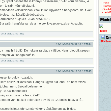
Egy ilyent használtba is könnyű beszerezni, 15-16 körül vannak, ki
Paszi
nem tetszik, könnyű eladni.
Ratyig
Vendel
amarktban volt akcióban, csak külön ugyanez a hangszóró, 8eFt volt.
zsolti
életes, házi készítésű dobozban.
.arukereso.hu/jbl/cs1204b-p8540679/
a saját hangfalaival, de a mélyek kivezetve ezekre. Abszolút
11-2018 08:12:33 (17283)
12-11-2018 08:39:14 //
17284
 nagy hifi építő. De nekem zárt láda vált be. Nem rofogott, szépen
önnyen volt adagolható is.
11-2018 08:12:33 (17283)
12-11-2018 08:12:33 //
17283
éssel fordulok hozzátok:
llem basszust kocsiban. Hangos ugyan tud lenni, de nem tetszik
e jobban nem. Szóval belementem.
y 1000w monoblokk.
ég a cél: basszreflex v. Zárt?
legem van, ha kell belerakok egy 40 es szubot is, ha az a jó....
scsere is lesz, ehhez már vékony tápkábelem, az biztos.