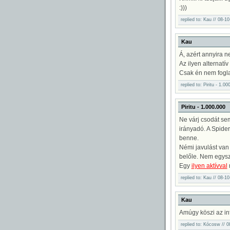
:)))
replied to: Kau // 08-1
Kau
Á, azért annyira n
Az ilyen alternatí
Csak én nem foglal
replied to: Piritu - 1.
Piritu - 1.000.000
Ne várj csodát se
irányadó. A Spider
benne.
Némi javulást van 
belőle. Nem egysz
Egy
ilyen aktívval
m
replied to: Kau // 08-1
Kau
Amúgy köszi az infó
replied to: Kócosw // 