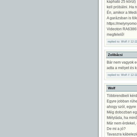
kapható 25 körül) 
kell próbálni. Ha 
Én, amikor a Medi
A garázsban is tök
https://melynyomo
Videoton RA6386S 
megfelelő!
replied to: Wolf // 12-
Zolibácsi
Bár nem vagyok egy
adta a mélyet és k
replied to: Wolf // 12-
Wolf
Többrendbeli kérd
Egyre jobban rühe
ahogy szól, egyr
Még dobozban eg
Mélyláda, ha minős
Már nem érdekel, e
De mi a jó?
Tavaszra kábelezé