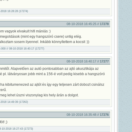
0-2018 16:28:28 (17274)
08-10-2018 16:45:25 //
17278
em vagyok elvakult hifi mániás :)
v megoldások (mint egy hangszóró csere) untig elég.
koztam sosem ilyennel. Inkább könnyítettem a kocsit :))
000.000 // 08-10-2018 16:40:17 (17277)
08-10-2018 16:40:17 //
17277
mmitől. Alapvetően az autó pontosabban az ajtó akusztikája az
é pl. látványosan jobb mint a 156-é volt pedig kisebb a hangszóró
ha kibitumenezed az ajtót és így egy teljesen zárt dobozt csinálsz
erű.
eg lehet úszni viszonylag kis hely árán a dolgot.
0-2018 14:49:39 (17262)
08-10-2018 16:35:48 //
17276
t! ;)
08-10-2018 16:27:43 (17273)