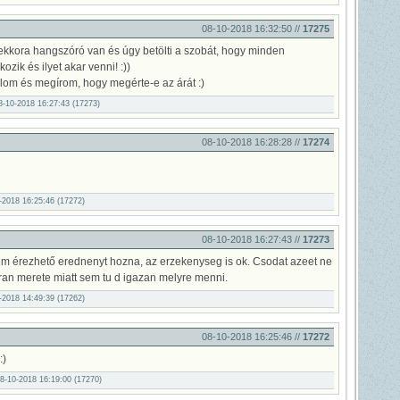
08-10-2018 16:32:50 //
17275
ekkora hangszóró van és úgy betölti a szobát, hogy minden
zik és ilyet akar venni! :))
lom és megírom, hogy megérte-e az árát :)
08-10-2018 16:27:43 (17273)
08-10-2018 16:28:28 //
17274
0-2018 16:25:46 (17272)
08-10-2018 16:27:43 //
17273
tem érezhető erednenyt hozna, az erzekenyseg is ok. Csodat azeet ne
ran merete miatt sem tu d igazan melyre menni.
0-2018 14:49:39 (17262)
08-10-2018 16:25:46 //
17272
:)
08-10-2018 16:19:00 (17270)