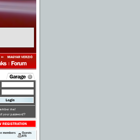
next
ne members
Guests
975