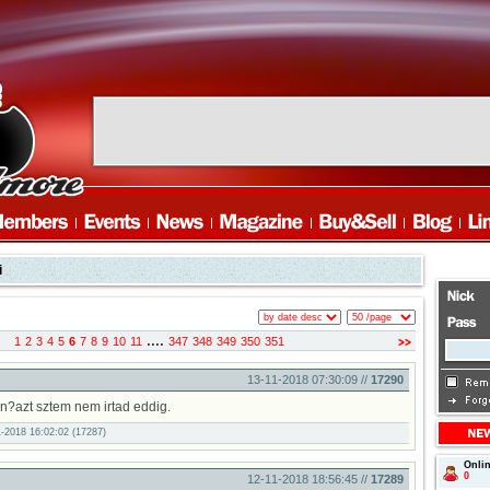
i
....
1
2
3
4
5
6
7
8
9
10
11
347
348
349
350
351
13-11-2018 07:30:09 //
17290
revious
an?azt sztem nem irtad eddig.
11-2018 16:02:02 (17287)
Onli
0
12-11-2018 18:56:45 //
17289