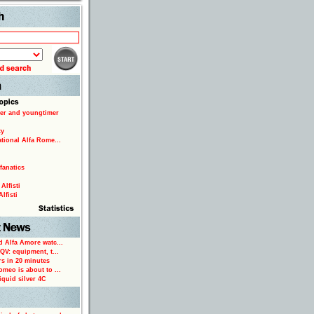
Search
er and youngtimer
ty
ational Alfa Rome...
fanatics
Alfisti
lfisti
d Alfa Amore watc...
 QV: equipment, t...
rs in 20 minutes
omeo is about to ...
iquid silver 4C