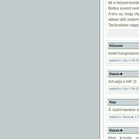
Mi a helyzet kon
Boltos szerint nem
A vicc az, hogy ci
abban álló motorná
Tanácstalan vagyok
Kócosw
Ismet hangsulyozo
replied to: Kau // 08-1
Kazes☻
Azt adja a hifi! :D
replied to: Kau // 08-1
Kau
Á. Azért mentem ve
replied to: Kazes☻ // 
Kazes☻
Khm... ki tudja... u