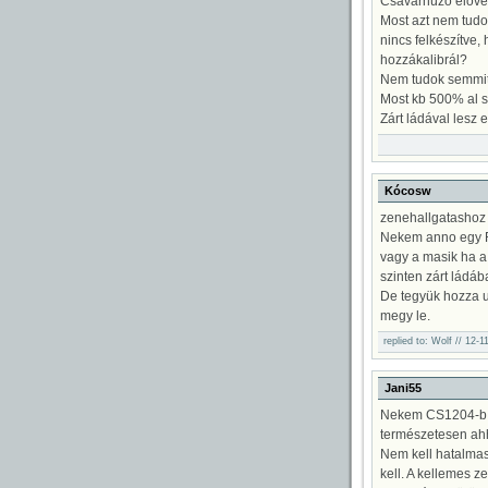
Csavarhúzó elővesz
Most azt nem tudo
nincs felkészítve,
hozzákalibrál?
Nem tudok semmit, 
Most kb 500% al s
Zárt ládával lesz 
Kócosw
zenehallgatashoz 
Nekem anno egy Ra
vagy a masik ha a
szinten zárt ládáb
De tegyük hozza u
megy le.
ers
replied to: Wolf // 12-
Jani55
Nekem CS1204-b va
természetesen ahh
Nem kell hatalmas
kell. A kellemes z