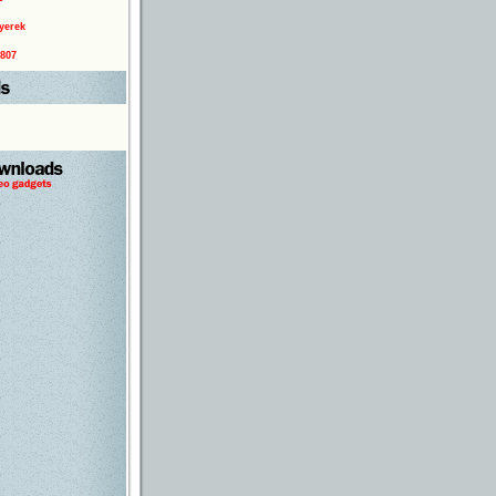
yerek
0807