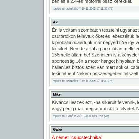
ben és a 2.4-es motorral össz kerékkel.
replied to: admirális // 19-11-2005 17:11:30 (76)
Áki
Én is voltam szombaton tesztelni ugyanaz
csütörtökön felhívtuk őket és lebeszéltük
kipróbálni odaértünk már negyed12re így vol
kicsikét! Nem te álltál a parkolóban mellet
156mellé áltam be! Szerintem is a kényele
sportosság...én a motor hangot hinyoltam b
hallani,ez biztos azért van mert sokkal cs
tekintetben! Nekem összeségében tetszett
replied to: admirális // 19-11-2005 17:11:30 (76)
Mike.
Kíváncsi leszek ezt, -ha sikerült felvenni-,
vagy pedig már megsemmisült a felvétel. N
replied to: Gabó // 20-11-2005 16:41:56 (78)
Gabó
A német "csúcstechnika"