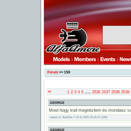
Forum
>> 159
....
1
2
3
4
5
2536
2537
2538
2539
GEORGE
previous
Most hogy irod megnéztem és mondasz vala
replied to: BeeGee // 23-11-2005 23:29:37 (109)
GEORGE