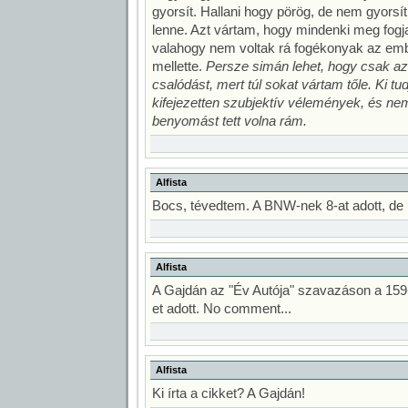
gyorsít. Hallani hogy pörög, de nem gyorsít.
lenne. Azt vártam, hogy mindenki meg fogja
valahogy nem voltak rá fogékonyak az em
mellette.
Persze simán lehet, hogy csak az
csalódást, mert túl sokat vártam tőle. Ki tu
kifejezetten szubjektív vélemények, és nem 
benyomást tett volna rám.
Alfista
Bocs, tévedtem. A BNW-nek 8-at adott, de 
Alfista
A Gajdán az "Év Autója" szavazáson a 159
et adott. No comment...
Alfista
Ki írta a cikket? A Gajdán!