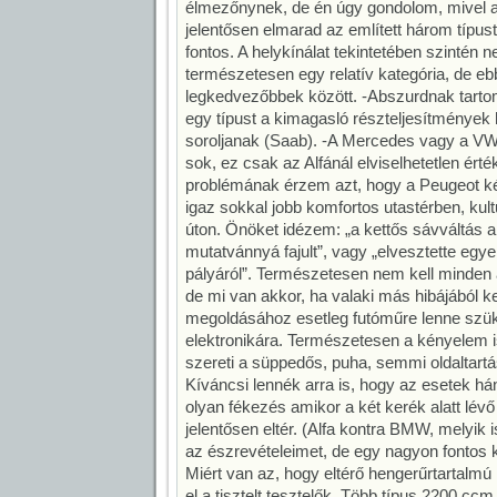
élmezőnynek, de én úgy gondolom, mivel 
jelentősen elmarad az említett három típu
fontos. A helykínálat tekintetében szintén n
természetesen egy relatív kategória, de e
legkedvezőbbek között. -Abszurdnak tartom
egy típust a kimagasló részteljesítmények 
soroljanak (Saab). -A Mercedes vagy a VW
sok, ez csak az Alfánál elviselhetetlen ért
problémának érzem azt, hogy a Peugeot két 
igaz sokkal jobb komfortos utastérben, kult
úton. Önöket idézem: „a kettős sávváltás 
mutatvánnyá fajult”, vagy „elvesztette egye
pályáról”. Természetesen nem kell minden 
de mi van akkor, ha valaki más hibájából k
megoldásához esetleg futóműre lenne szük
elektronikára. Természetesen a kényelem i
szereti a süppedős, puha, semmi oldaltartá
Kíváncsi lennék arra is, hogy az esetek há
olyan fékezés amikor a két kerék alatt lévő 
jelentősen eltér. (Alfa kontra BMW, melyik 
az észrevételeimet, de egy nagyon fontos k
Miért van az, hogy eltérő hengerűrtartalmú
el a tisztelt tesztelők. Több típus 2200 ccm