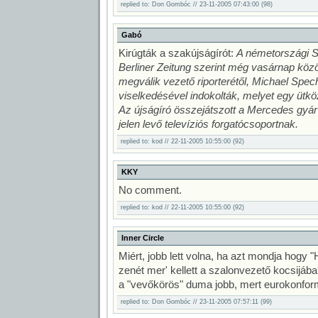
replied to: Don Gombóc // 23-11-2005 07:43:00 (98)
Gabó
Kirúgták a szakújságírót:
A németországi Sp
Berliner Zeitung szerint még vasárnap közö
megválik vezető riporterétől, Michael Spech
viselkedésével indokolták, melyet egy ütköz
Az újságíró összejátszott a Mercedes gyár
jelen levő televíziós forgatócsoportnak.
replied to: kod // 22-11-2005 10:55:00 (92)
KKY
No comment.
replied to: kod // 22-11-2005 10:55:00 (92)
Inner Circle
Miért, jobb lett volna, ha azt mondja hogy "
zenét mer' kellett a szalonvezető kocsijáb
a "vevőkörös" duma jobb, mert eurokonfor
replied to: Don Gombóc // 23-11-2005 07:57:11 (99)