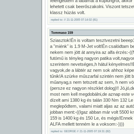
felengedtem a lábamat a kuplungról, akkor
lehetett csak beerőszakolni. Viszont tetszet
klassz húzás volt.
replied to: // 21-11-2005 07:14:02 (81)
Tommaso 159
Sziasztok!Én is voltam tesztvezetni beeep
a "miénk" is 1.9 M-Jet volt!Én csalódtam b
nekem nem jött át annyira az alfa érzés:-((
futómű is tényleg nagyon patika volt,nagy
szerintem nevetséges,h hátul kényelmes!!É
vagyok,de a lábtér az nem sok ahhoz képes
tűnik!A szürke műszarfal szintén nem jött 
műanyag,s nem tetszett az sem, h nem vör
(persze ez nagyon részklet dolog)!! Jó,jó,
most nem kell megdobálni,de aznap este v
dízelt ami 1380 kg és talán 330 Nm 132 Le
meglepődtem, valami miatt aljas az az autó
jobban ment:-((Igaz abban már volt 5500 
159 is 1400 kg és 150 Le, és mégis!Ennek e
ALFA mellett tenném le a voksom:-))))
replied to: GEORGE // 21-11-2005 07:19:31 (82)