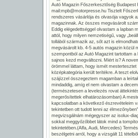
Autó Magazin Főszerkesztőség Budapest H
mail:mpb@motorpresse.hu Tisztelt Főszer
rendszeres vásárlója és olvasója vagyok az
magazinnak. Az összes megvásárolt szám
Eddig elégedettséggel olvastam a lapban me
attól, hogy milyen nemzetiségű, vagy „beállí
tollából származik az, sőt azt is elmondha
megvásárolt kb. 4-5 autós magazin közül m
szempontból az Autó Magazint tartottam a
sajnos kezd megváltozni. Miért is? A nov
örömmel láttam, hogy ismét mestertesztet 
középkategória került terítékre. A teszt elo
szájízzel összegeztem magamban a leírtaka
mindaddig, amíg el nem olvastam a decemb
(természetesen a levelezés rovat áttekintés
megerősítettek elhatározásomban) A mester
kapcsolatban a következő észrevételeim 
tekintetben ott tudott lenni az élmezőnybe
megvizsgálnám mégegyszer az isolux-diag
sokkal meggyőzőbbet látok mind a tompított
tekintetében.(Alfa, Audi, Mercedes) Termész
beszélgetni arról, hogy a vizsgált 11 tételb