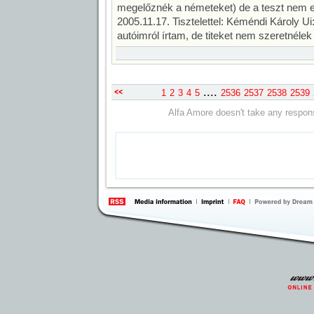
megelőznék a németeket) de a teszt nem err
2005.11.17. Tisztelettel: Kéméndi Károly Ui: 
autóimról írtam, de titeket nem szeretnélek 
....
1
2
3
4
5
2536
2537
2538
2539
Alfa Amore doesn't take any responsi
previous
page
information
by 
Inte