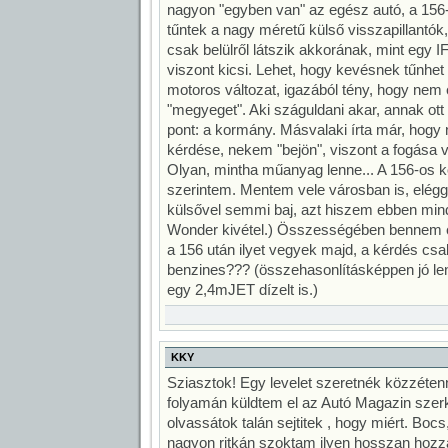
nagyon "egyben van" az egész autó, a 156-
tűntek a nagy méretű külső visszapillantók,
csak belülről látszik akkorának, mint egy IF
viszont kicsi. Lehet, hogy kevésnek tűnhet 
motoros változat, igazából tény, hogy nem 
"megyeget". Aki száguldani akar, annak ott
pont: a kormány. Másvalaki írta már, hogy 
kérdése, nekem "bejön", viszont a fogása v
Olyan, mintha műanyag lenne... A 156-os 
szerintem. Mentem vele városban is, elég
külsővel semmi baj, azt hiszem ebben mind
Wonder kivétel.) Összességében bennem e
a 156 után ilyet vegyek majd, a kérdés csa
benzines??? (összehasonlításképpen jó len
egy 2,4mJET dízelt is.)
KKY
Sziasztok! Egy levelet szeretnék közzétenni
folyamán küldtem el az Autó Magazin sze
olvassátok talán sejtitek , hogy miért. Bocs,
nagyon ritkán szoktam ilyen hosszan hozz