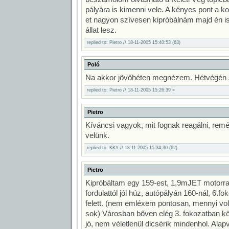
pályára is kimenni vele. A kényes pont a k
et nagyon szívesen kipróbálnám majd én i
állat lesz.
replied to: Pietro // 18-11-2005 15:40:53 (63)
Poló
Na akkor jövőhéten megnézem. Hétvégén s
replied to: Pietro // 18-11-2005 15:26:39 »
Pietro
Kíváncsi vagyok, mit fognak reagálni, rem
velünk.
replied to: KKY // 18-11-2005 15:34:30 (62)
Pietro
Kipróbáltam egy 159-est, 1,9mJET motorra
fordulattól jól húz, autópályán 160-nál, 6.f
felett. (nem emléxem pontosan, mennyi vol
sok) Városban bőven elég 3. fokozatban k
jó, nem véletlenül dicsérik mindenhol. Al