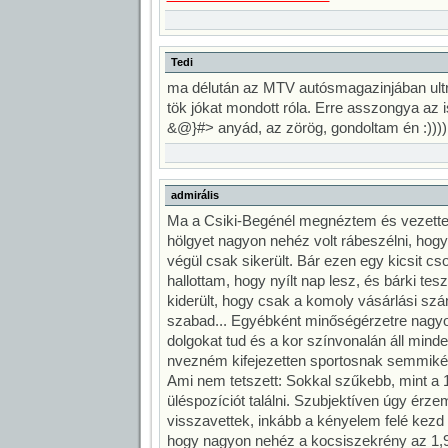
Tedi
ma délután az MTV autósmagazinjában ultra
tök jókat mondott róla. Erre asszongya az 
&@}#> anyád, az zörög, gondoltam én :))))
admirális
Ma a Csiki-Begénél megnéztem és vezette
hölgyet nagyon nehéz volt rábeszélni, hogy
végül csak sikerült. Bár ezen egy kicsit c
hallottam, hogy nyílt nap lesz, és bárki tes
kiderült, hogy csak a komoly vásárlási sz
szabad... Egyébként minőségérzetre nagyo
dolgokat tud és a kor színvonalán áll minde
nvezném kifejezetten sportosnak semmikép
Ami nem tetszett: Sokkal szűkebb, mint a 
üléspozíciót találni. Szubjektíven úgy érz
visszavettek, inkább a kényelem felé kezd e
hogy nagyon nehéz a kocsiszekrény az 1,