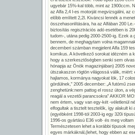
ugyebár 15%-kal több, mint az 1900ccm. N
az Alfa 2,4 l-es motorját megvizsgálni, az 
előbb említett 2,2l. Kiváncsi lennék a mene
összehasonlítására, ha az Alfában 200 Le.-
biztosítás regisztrációs adó esetében is 20
tudom-, utána pedig 2000-2500-ig. Ezek a g
bennem, de meghagytam volna magamnak,
decemberi számban megjelent Alfa 159 tes
komikus. A következő sorokat idézném a ké
hogy a szerkesztőségben senki sem olvassa
hónapja az Önök magazinjában) 2005 nov
útszakaszon rögtön világossá válik, miért:
hajlamos, kormánya nagyokat lök, 17 colo
gördülnek,” 2005 december: „A futómű zsen
zenghetünk:nem pattog el rossz úton, a vé
reagál a vezetői parancsokra” AKKOR M
nem értem, vagy van egy-két -véletlenül n
elfogultak a tisztelt tesztelők, így alakult 
(egyébként 1998-tól 2003-ig egy 320i típ
1996-os gyártású E36 volt- és meg voltam 
Természetesen lehet a korábbi típusok meg
egyes márkáknál,(lehet, hogy ebben az ese