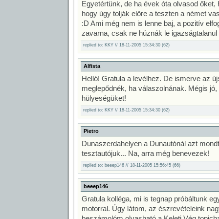
Egyetértünk, de ha évek óta olvasod őket, 
hogy úgy tolják előre a teszten a német vasa
:D Ami még nem is lenne baj, a pozitív elf
zavarna, csak ne húznák le igazságtalanul a
replied to: KKY // 18-11-2005 15:34:30 (62)
Alfista
Helló! Gratula a levélhez. De ismerve az ú
meglepődnék, ha válaszolnának. Mégis jó,
hülyeségüket!
replied to: KKY // 18-11-2005 15:34:30 (62)
Pietro
Dunaszerdahelyen a Dunautónál azt mondt
tesztautójuk... Na, arra még benevezek!
replied to: beeep146 // 18-11-2005 15:56:45 (66)
beeep146
Gratula kolléga, mi is tegnap próbáltunk e
motorral. Úgy látom, az észrevételeink nag
beszámolóm olvasható a Keleti Vég topicban.