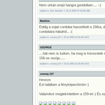
page
Nem orkán erejű hangra gondoltam.... :-)
replied to: Don Gombóc // 23-11-2005 07:43:00 (98)
BeeGee
Eddig a sejat cordoba hasonlított a 156ra,
cordobára hátulról... :(
replied to: someq-147 // 23-11-2005 23:18:49 (107)
GEORGE
....hát nem is tudom, ha meg is kövezetek
156-os nozija......
replied to: someq-147 // 23-11-2005 23:18:49 (107)
someq-147
Hmmm
Ezt találtam a fényképezőmön:-)
Valamikor megtekíntettem a 159-et:-) És ez