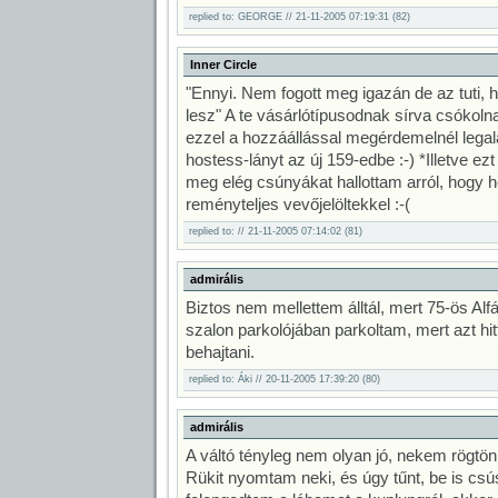
replied to: GEORGE // 21-11-2005 07:19:31 (82)
Inner Circle
"Ennyi. Nem fogott meg igazán de az tuti, 
lesz" A te vásárlótípusodnak sírva csókoln
ezzel a hozzáállással megérdemelnél legal
hostess-lányt az új 159-edbe :-) *Illetve ezt
meg elég csúnyákat hallottam arról, hogy 
reményteljes vevőjelöltekkel :-(
replied to: // 21-11-2005 07:14:02 (81)
admirális
Biztos nem mellettem álltál, mert 75-ös Alf
szalon parkolójában parkoltam, mert azt hi
behajtani.
replied to: Áki // 20-11-2005 17:39:20 (80)
admirális
A váltó tényleg nem olyan jó, nekem rögtön a
Rükit nyomtam neki, és úgy tűnt, be is csú