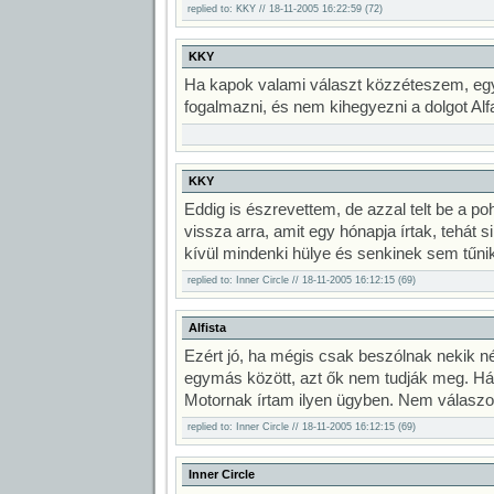
replied to: KKY // 18-11-2005 16:22:59 (72)
KKY
Ha kapok valami választ közzéteszem, eg
fogalmazni, és nem kihegyezni a dolgot Alfa
KKY
Eddig is észrevettem, de azzal telt be a 
vissza arra, amit egy hónapja írtak, tehát s
kívül mindenki hülye és senkinek sem tűnik 
replied to: Inner Circle // 18-11-2005 16:12:15 (69)
Alfista
Ezért jó, ha mégis csak beszólnak nekik 
egymás között, azt ők nem tudják meg. Há
Motornak írtam ilyen ügyben. Nem válaszol
replied to: Inner Circle // 18-11-2005 16:12:15 (69)
Inner Circle