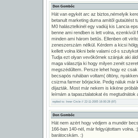
Don Gombóc
Hát van egykét arc az biztos,némelyik ke
betanult marketing duma amitől gutaütést 
M0 halásztelkinél egy vadiúj kis Lancia epsz
benne ami rendben is lett volna, ezenkívűl f
minden ami három betűs. Ellenben ott viríto
zeneszerszám nélkül. Kérdem a kicsi hölg
kellett volna lökni bele valami cd-s szutyko
Tudja ezt olyan vevőkőrnek szánjuk aki áld
maga választja ki hogy milyen zenét szere
megszédűltem. Persze lehet hogy ez csak
becsapós ruhában voltam( öltöny, nyakke
csizma farmer bőrjackie. Pedig náluk már k
díjazták. Most már nekem is kikéne próbál
leírnám a tapasztalatokat és megtudnátok a v
replied to: Inner Circle // 22-11-2005 16:00:28 (97)
Don Gombóc
Hát nem azért hogy védjem a mundér becsül
166-ban 140-nél, már felgyújtottam volna. 
barátocskám. :)