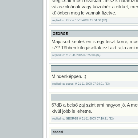
Még csak most olvastam.Tetszik határozo
válaszolnának vagy közölnék a cikket, mer
különben meg le vannak fizetve.
replied to: KKY // 18-11-2005 15:34:30 (62)
GEORGE
Majd sort keritek én is egy teszt körre, m
is?? Többen kifogásoltak ezt azt rajta ami
replied to: // 21-11-2005 07:25:50 (84)
Mindenképpen. :)
replied to: csocsi // 21-11-2005 07:24:01 (83)
67dB a belső zaj szint ami nagyon jó. A moto
kívül jobb is lehetne.
replied to: GEORGE // 21-11-2005 07:19:31 (82)
csocsi