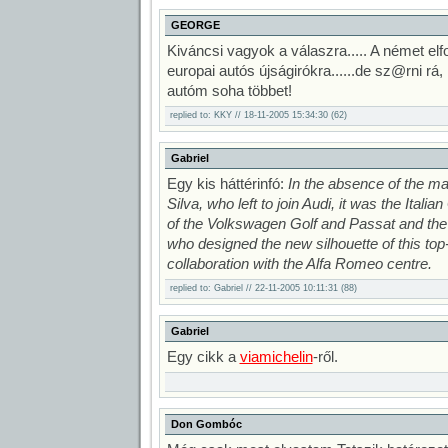
GEORGE
Kiváncsi vagyok a válaszra..... A német el
europai autós újságirókra......de sz@rni r
autóm soha többet!
replied to: KKY // 18-11-2005 15:34:30 (62)
Gabriel
Egy kis háttérinfó:
In the absence of the ma
Silva, who left to join Audi, it was the Itali
of the Volkswagen Golf and Passat and the
who designed the new silhouette of this top-
collaboration with the Alfa Romeo centre.
replied to: Gabriel // 22-11-2005 10:11:31 (88)
Gabriel
Egy cikk a
viamichelin
-ről.
Don Gombóc