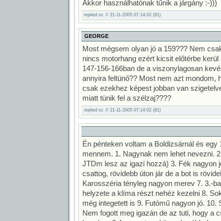
Akkor használhatónak tűnik a járgány :-)))
replied to: // 21-11-2005 07:14:02 (81)
GEORGE
Most mégsem olyan jó a 159??? Nem csak
nincs motorhang ezért kicsit előtérbe kerül
147-156-166ban de a viszonylagosan kevés
annyira feltünő?? Most nem azt mondom, 
csak ezekhez képest jobban van szigetelv
miatt tünik fel a szélzaj????
replied to: // 21-11-2005 07:14:02 (81)
Én pénteken voltam a Boldizsárnál és egy 
mennem. 1. Nagynak nem lehet nevezni. 2. 
JTDm lesz az igazi hozzá) 3. Fék nagyon jó
csattog, rövidebb úton jár de a bot is rövid
Karosszéria tényleg nagyon merev 7. 3.-ba
helyzete a klíma részt nehéz kezelni 8. S
még integetett is 9. Futómű nagyon jó. 10. 
Nem fogott meg igazán de az tuti, hogy a c