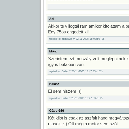
Áki
Akkor te villogtál rám amikor kitolattam a 
Egy 75ös engedett ki!
replied to: admirális // 22-11-2005 15:08:59 (96)
Mike.
Szerintem ezt muszály volt meglépni nekik.
így is bukóban van.
replied to: Gabó // 23-11-2005 18:47:33 (102)
Halesz
El sem hiszem :))
replied to: Gabó // 23-11-2005 18:47:33 (102)
Gábor166
Két kilót is csak az aszfalt hang megválto
utasok. :-) Ott még a motor sem szól.