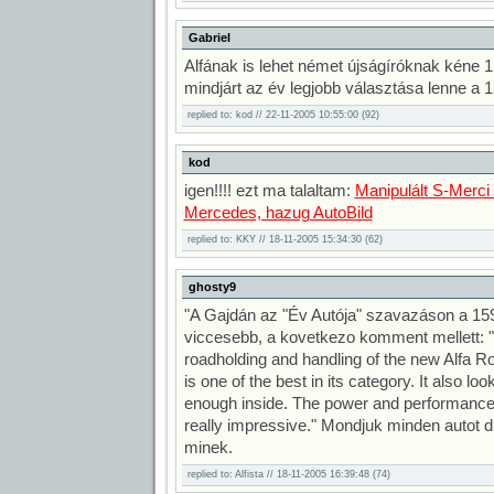
Gabriel
Alfának is lehet német újságíróknak kéne 
mindjárt az év legjobb választása lenne a 15
replied to: kod // 22-11-2005 10:55:00 (92)
kod
igen!!!! ezt ma talaltam:
Manipulált S-Merci 
Mercedes, hazug AutoBild
replied to: KKY // 18-11-2005 15:34:30 (62)
ghosty9
"A Gajdán az "Év Autója" szavazáson a 15
viccesebb, a kovetkezo komment mellett: 
roadholding and handling of the new Alfa Ro
is one of the best in its category. It also loo
enough inside. The power and performance o
really impressive." Mondjuk minden autot 
minek.
replied to: Alfista // 18-11-2005 16:39:48 (74)